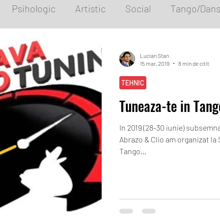
Psihologic
Artistic
Social
Tango/Dans
DanceCoaching
Lucian Stan
15 mar. 2019
8 min de citit
TEHNIC
Tuneaza-te in Tang
In 2019 (28-30 iunie) subsemn
Abrazo & Clio am organizat la
Tango...