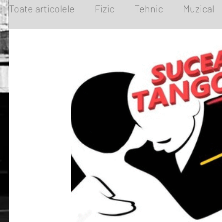
Toate articolele
Fizic
Tehnic
Muzical
IntrebariFrecvente
TerapiiAlternative