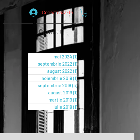
Conectează-te
Blog
Contact
mai 2024
(1)
1 postare
septembrie 2022
(1)
1 postare
august 2022
(1)
1 postare
noiembrie 2019
(1)
1 postare
septembrie 2019
(3)
3 postări
august 2019
(1)
1 postare
martie 2019
(1)
1 postare
iulie 2018
(1)
1 postare