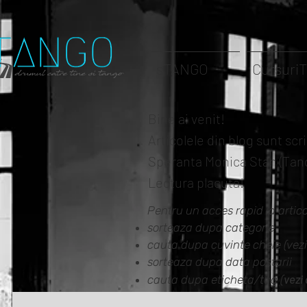
sTANGO
Cursuri
Bine ai venit!
Articolele din blog sunt sc
Speranta Monica Stan (Tango
Lectura placuta!
Pentru un acces rapid la artico
sorteaza dupa categorie
cauta dupa cuvinte cheie (vezi
sorteaza dupa data postarii
vezi 
cauta dupa eticheta/tag (