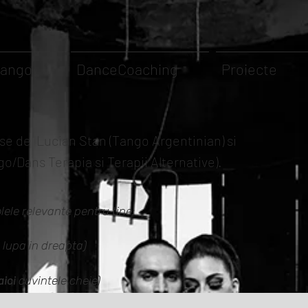
Tango
DanceCoaching
Proiecte
rise de Lucian Stan (Tango Argentinian) si
/Dans Terapia si Terapii Alternative).
lele relevante pentru tine:
 lupa in dreapta)
aici
cuvintele cheie)