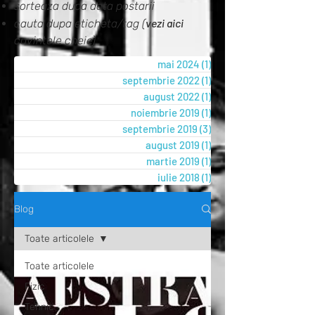
sorteaza dupa data postarii
vezi aici
cauta dupa eticheta/tag (
cuvintele cheie)
mai 2024
(1)
1 postare
septembrie 2022
(1)
1 postare
august 2022
(1)
1 postare
noiembrie 2019
(1)
1 postare
septembrie 2019
(3)
3 postări
august 2019
(1)
1 postare
martie 2019
(1)
1 postare
iulie 2018
(1)
1 postare
Blog
Toate articolele
Toate articolele
Fizic
Tehnic