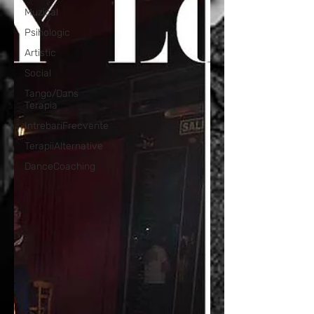
Muzical
Psihologic
Artistic
Social
Tango/Dans
Terapia
IntrebariFrecvente
TerapiiAlternative
DanceCoaching