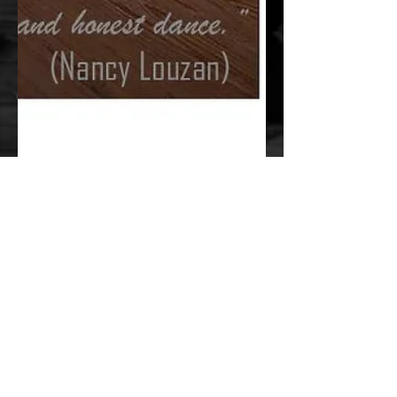
Lucian Stan
1 iul. 2018
4 min de citit
ARTISTIC
15 Zile cu o Maestra de
Tango
Experientele personale cu Maestra