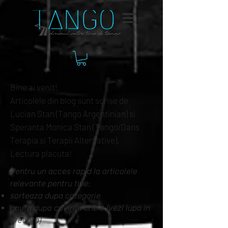
Bine ai venit!
Articolele din blog sunt scrise de
Lucian Stan (Tango Argentinian) si
Speranta Monica Stan (Tango/Dans
Terapia si Terapii Alternative).
Lectura placuta!
Pentru un acces rapid la articolele
relevante pentru tine:
sorteaza dupa categorie
cauta dupa cuvinte cheie (vezi lupa in
dreapta)