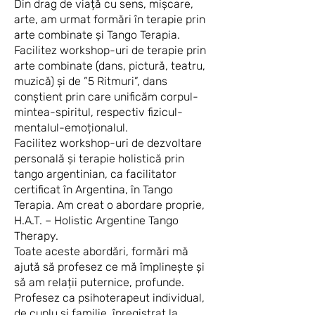
Din drag de viață cu sens, mișcare,
arte, am urmat formări în terapie prin
arte combinate și Tango Terapia.
Facilitez workshop-uri de terapie prin
arte combinate (dans, pictură, teatru,
muzică) și de ”5 Ritmuri”, dans
conștient prin care unificăm corpul-
mintea-spiritul, respectiv fizicul-
mentalul-emoționalul.
Facilitez workshop-uri de dezvoltare
personală și terapie holistică prin
tango argentinian, ca facilitator
certificat în Argentina, în Tango
Terapia. Am creat o abordare proprie,
H.A.T. – Holistic Argentine Tango
Therapy.
Toate aceste abordări, formări mă
ajută să profesez ce mă împlinește și
să am relații puternice, profunde.
Profesez ca psihoterapeut individual,
de cuplu și familie, înregistrat la