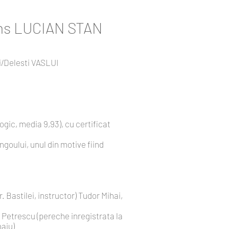
ns LUCIAN STAN
ti/Delesti VASLUI
ic, media 9,93), cu certificat
goului, unul din motive fiind
 Bastilei, instructor) Tudor Mihai,
a Petrescu (pereche inregistrata la
haiu)