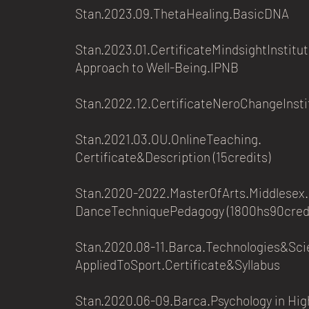
Stan.2023.09.ThetaHealing.BasicDNA
Stan.2023.01.CertificateMindsightInstitut
Approach to Well-Being.IPNB
Stan.2022.12.CertificateNeroChangeInsti
Stan.2021.03.OU.OnlineTeaching.
Certificate&Description (15credits)​
Stan.2020-2022.MasterOfArts.Middlesex
DanceTechniquePedagogy (1800hs90credi
Stan.2020.08-11.Barca.Technologies&Sc
AppliedToSport.Certificate&Syllabus
Stan.2020.06-09.Barca.Psychology in Hig