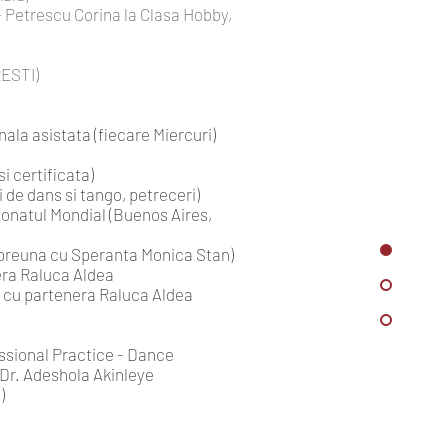
- Petrescu Corina la Clasa Hobby,
RESTI)
la asistata (fiecare Miercuri)
i certificata)
 de dans si tango, petreceri)
ionatul Mondial (Buenos Aires,
impreuna cu Speranta Monica Stan)
era Raluca Aldea
, cu partenera Raluca Aldea
essional Practice - Dance
 Dr. Adeshola Akinleye
)