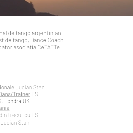
onal de tango argentinian
st de tango, Dance Coach
dator asociatia CeTATTe
tionale
Lucian Stan
Dans/Trainer
LS
, Londra UK
ania
din trecut cu LS
Lucian Stan