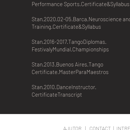
Performance Sports.Certificate&Syllabus
Stan.2020.02-05.Barca.Neuroscience an
Training.Certificate&Syllabus
Stan.2016-2017.TangoDiplomas.
FestivalyMundial.Championships
Stan.2013.Buenos Aires.Tango
Certificate.MasterParaMaestros
Stan.2010.DanceInstructor.
CertificateTranscript
AJUTOR
|
CONTACT
|
INTR