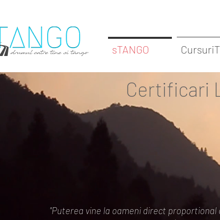
sTANGO
Cursuri
Certificari
"Puterea vine la oameni direct proportional