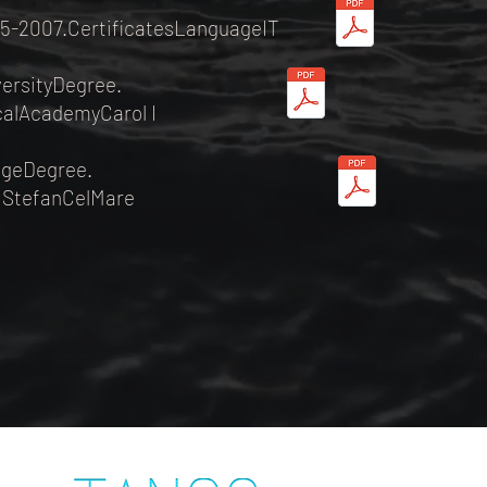
5-2007.CertificatesLanguageIT
ersityDegree.
calAcademyCarol I
egeDegree.
e StefanCelMare