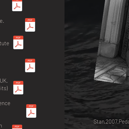
e.
tute
.UK.
ts)
ience
Stan.2007.Peda
h