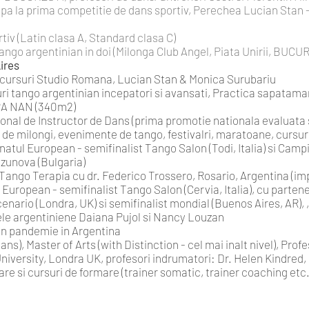
cupa la prima competitie de dans sportiv, Perechea Lucian Stan 
iv (Latin clasa A, Standard clasa C)
tango argentinian in doi (Milonga Club Angel, Piata Unirii, BUCU
ires
cursuri Studio Romana, Lucian Stan & Monica Surubariu
 tango argentinian incepatori si avansati, Practica sapatamana
PA NAN (340m2)
ional de Instructor de Dans (prima promotie nationala evaluata s
de milongi, evenimente de tango, festivalri, maratoane, cursuri
atul European - semifinalist Tango Salon (Todi, Italia) si Camp
zunova (Bulgaria)
 Tango Terapia cu dr. Federico Trossero, Rosario, Argentina (
European - semifinalist Tango Salon (Cervia, Italia), cu parten
nario (Londra, UK) si semifinalist mondial (Buenos Aires, AR), 
le argentiniene Daiana Pujol si Nancy Louzan
 in pandemie in Argentina
), Master of Arts (with Distinction - cel mai inalt nivel), Prof
iversity, Londra UK, profesori indrumatori: Dr. Helen Kindred,
e si cursuri de formare (trainer somatic, trainer coaching etc.