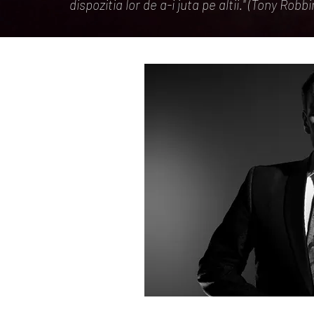
dispozitia lor de a-i juta pe altii." (Tony Robbi
CERTIFICARI 
ACREDITARI