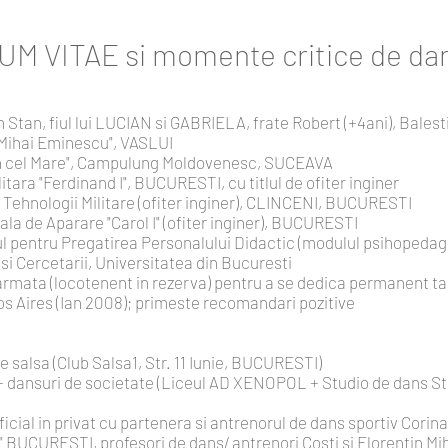
 VITAE si momente critice de da
Stan, fiul lui LUCIAN si GABRIELA, frate Robert (+4ani), Bales
"Mihai Eminescu", VASLUI
fan cel Mare", Campulung Moldovenesc, SUCEAVA
ara "Ferdinand I", BUCURESTI, cu titlul de ofiter inginer
 Tehnologii Militare (ofiter inginer), CLINCENI, BUCURESTI
la de Aparare "Carol I" (ofiter inginer), BUCURESTI
pentru Pregatirea Personalului Didactic (modulul psihopedagog
 si Cercetarii, Universitatea din Bucuresti
 armata (locotenent in rezerva) pentru a se dedica permanent tan
os Aires (Ian 2008); primeste recomandari pozitive
e salsa (Club Salsa1, Str. 11 Iunie, BUCURESTI)
- dansuri de societate (Liceul AD XENOPOL + Studio de dans Str.
cial in privat cu partenera si antrenorul de dans sportiv Corin
 BUCURESTI, profesori de dans/ antrenori Costi si Florentin Mi