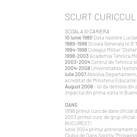
SCURT CURICCULUM
SCOALA SI CARIERA
10 Iunie 1980
Data nastere Lucian 
1989-1998
Scoala Generala nr.6 
1994-1998
Colegiul Militar "Ste
1998-2003
Academia Tehnica Milit
2003-2004
Centrul de Tehnica si
2004-2008
Universitatea Nationa
Iulie 2007
Absolva Departamentul 
acreditat de Ministerul Educatiei
August 2008
- isi da demisia din
impactul din prima vizita in Buen
DANS
1998 primul curs de dans oficial d
2003 primul curs de grup oficial 
BUCURESTI
Iunie 2004 primul antrenament ofi
Clubul de Dans Sportiv "Proswing"