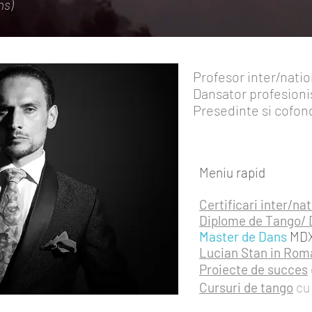
ns)
Profesor inter/nati
Dansator profesioni
Presedinte si cofon
Meniu rapid
Certificari inter/na
&
Diplome de Tango/ 
Master de Dans
MDX
Lucian Stan in Rom
Proiecte de succes
Cursuri de tango
cu 