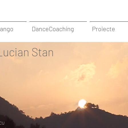
Tango
DanceCoaching
Proiecte
 Lucian Stan
 cu