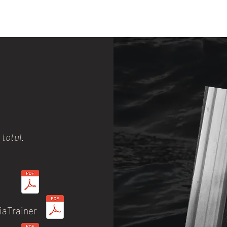
totul.
iaTrainer