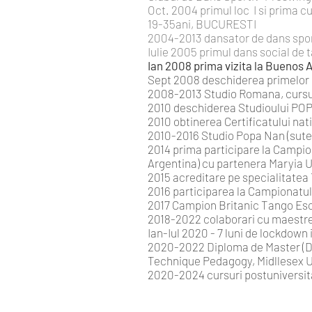
Oct. 2004 primul loc I si prima 
19-35ani, BUCURESTI
2004-2013 dansator de dans sport
Iulie 2005 primul dans social de 
Ian 2008 prima vizita la Buenos A
Sept 2008 deschiderea primelor 
2008-2013 Studio Romana, cursuri
2010 deschiderea Studioului PO
2010 obtinerea Certificatului nat
2010-2016 Studio Popa Nan (sute 
2014 prima participare la Campion
Argentina) cu partenera Maryia U
2015 acreditare pe specialitatea
2016 participarea la Campionatul 
2017 Campion Britanic Tango Esce
2018-2022 colaborari cu maestre
Ian-Iul 2020 - 7 luni de lockdown
2020-2022 Diploma de Master (Dans
Technique Pedagogy, Midllesex Un
2020-2024 cursuri postuniversitar