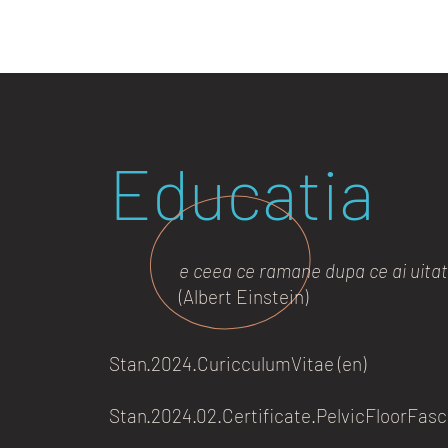
Educatia
e ceea ce ramane dupa ce ai uitat 
(Albert Einstein)
Stan.2024.CuricculumVitae (en)
Stan.2024.02.Certificate.PelvicFloorFasc