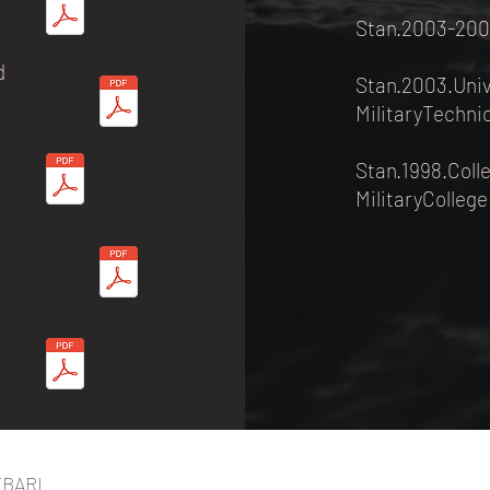
Stan.2003-200
d
Stan.2003.Univ
MilitaryTechni
Stan.1998.Coll
MilitaryColleg
EBARI