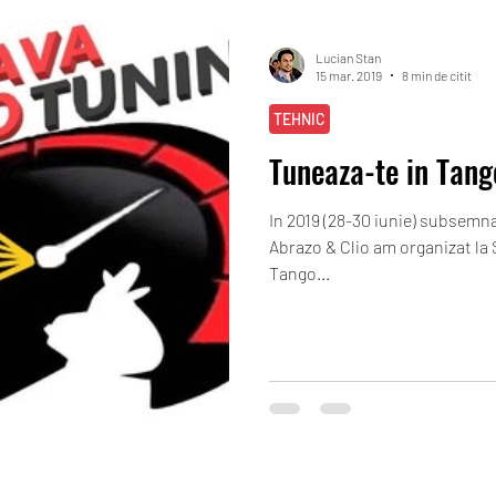
Lucian Stan
15 mar. 2019
8 min de citit
TEHNIC
Tuneaza-te in Tang
In 2019 (28-30 iunie) subsemn
Abrazo & Clio am organizat la
Tango...