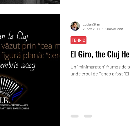
Lucian Stan
25 nov. 2019
3 min de citit
TEHNIC
El Giro, the Cluj He
Un “minimaraton” frumos de ta
unde eroul de Tango a fost "El 