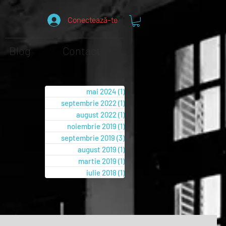
Conectează-te
Blog
Contact
mai 2024
(1)
1 postare
septembrie 2022
(1)
1 postare
august 2022
(1)
1 postare
noiembrie 2019
(1)
1 postare
septembrie 2019
(3)
3 postări
august 2019
(1)
1 postare
martie 2019
(1)
1 postare
iulie 2018
(1)
1 postare