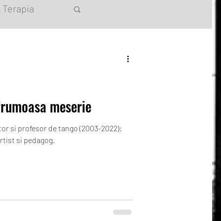
 Terapia
 frumoasa meserie
tor si profesor de tango (2003-2022):
rtist si pedagog.