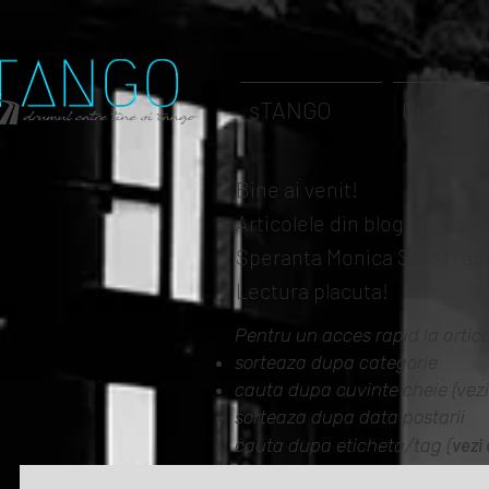
sTANGO
Cursuri
Bine ai venit!
Articolele din blog sunt sc
Speranta Monica Stan (Tango
Lectura placuta!
Pentru un acces rapid la artico
sorteaza dupa categorie
cauta dupa cuvinte cheie (vezi
sorteaza dupa data postarii
vezi 
cauta dupa eticheta/tag (