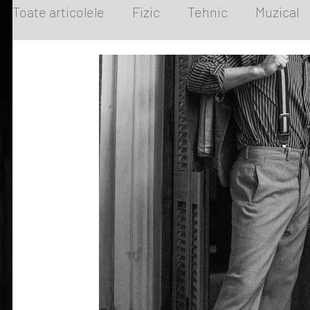
Toate articolele
Fizic
Tehnic
Muzical
IntrebariFrecvente
TerapiiAlternative