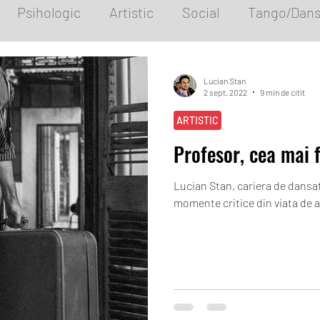
Psihologic
Artistic
Social
Tango/Dans
DanceCoaching
Lucian Stan
2 sept. 2022
9 min de citit
ARTISTIC
Profesor, cea mai
Lucian Stan, cariera de dansa
momente critice din viata de a