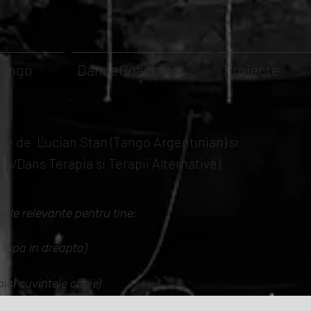
Tango
DanceCoaching
Proiecte
rise de Lucian Stan (Tango Argentinian) si
/Dans Terapia si Terapii Alternative).
lele relevante pentru tine:
 lupa in dreapta)
aici
cuvintele cheie)