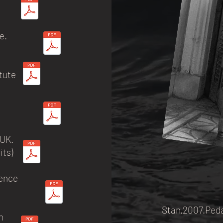
e.
tute
.UK.
ts)
ience
Stan.2007.Peda
h