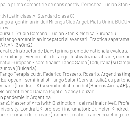
cupa la prima competitie de dans sportiv, Perechea Lucian Stan 
iv (Latin clasa A, Standard clasa C)
tango argentinian in doi (Milonga Club Angel, Piata Unirii, BUCU
ires
cursuri Studio Romana, Lucian Stan & Monica Surubariu
 tango argentinian incepatori si avansati, Practica sapatamana
PA NAN (340m2)
ional de Instructor de Dans (prima promotie nationala evaluata s
de milongi, evenimente de tango, festivalri, maratoane, cursuri
atul European - semifinalist Tango Salon (Todi, Italia) si Camp
zunova (Bulgaria)
 Tango Terapia cu dr. Federico Trossero, Rosario, Argentina (
European - semifinalist Tango Salon (Cervia, Italia), cu parten
nario (Londra, UK) si semifinalist mondial (Buenos Aires, AR), 
le argentiniene Daiana Pujol si Nancy Louzan
 in pandemie in Argentina
), Master of Arts (with Distinction - cel mai inalt nivel), Prof
iversity, Londra UK, profesori indrumatori: Dr. Helen Kindred,
e si cursuri de formare (trainer somatic, trainer coaching etc.