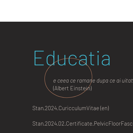
Educatia
e ceea ce ramane dupa ce ai uitat 
(Albert Einstein)
Stan.2024.CuricculumVitae (en)
Stan.2024.02.Certificate.PelvicFloorFasc