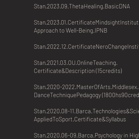
Stan.2023.09.ThetaHealing.BasicDNA
Stan.2023.01.CertificateMindsightInstitut
Approach to Well-Being.IPNB
Stan.2022.12.CertificateNeroChangeInsti
Stan.2021.03.OU.OnlineTeaching.
Certificate&Description (15credits)​
Stan.2020-2022.MasterOfArts.Middlesex
DanceTechniquePedagogy (1800hs90credi
Stan.2020.08-11.Barca.Technologies&Sc
AppliedToSport.Certificate&Syllabus
Stan.2020.06-09.Barca.Psychology in Hig