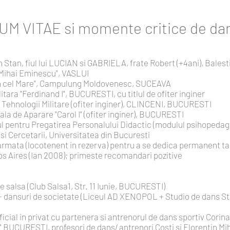
 VITAE si momente critice de da
Stan, fiul lui LUCIAN si GABRIELA, frate Robert (+4ani), Bales
"Mihai Eminescu", VASLUI
fan cel Mare", Campulung Moldovenesc, SUCEAVA
ara "Ferdinand I", BUCURESTI, cu titlul de ofiter inginer
 Tehnologii Militare (ofiter inginer), CLINCENI, BUCURESTI
la de Aparare "Carol I" (ofiter inginer), BUCURESTI
pentru Pregatirea Personalului Didactic (modulul psihopedagog
 si Cercetarii, Universitatea din Bucuresti
 armata (locotenent in rezerva) pentru a se dedica permanent tan
os Aires (Ian 2008); primeste recomandari pozitive
e salsa (Club Salsa1, Str. 11 Iunie, BUCURESTI)
- dansuri de societate (Liceul AD XENOPOL + Studio de dans Str.
cial in privat cu partenera si antrenorul de dans sportiv Corin
 BUCURESTI, profesori de dans/ antrenori Costi si Florentin Mi