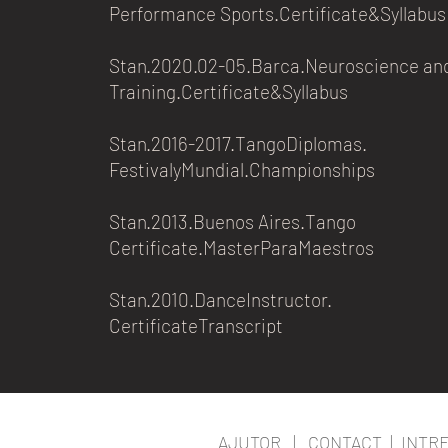
Performance Sports.Certificate&Syllabus
Stan.2020.02-05.Barca.Neuroscience an
Training.Certificate&Syllabus
Stan.2016-2017.TangoDiplomas.
FestivalyMundial.Championships
Stan.2013.Buenos Aires.Tango
Certificate.MasterParaMaestros
Stan.2010.DanceInstructor.
CertificateTranscript
AJUTOR
|
CONTACT
|
INTR