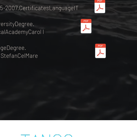
5-2007.CertificatesLanguageIT
ersityDegree.
calAcademyCarol I
egeDegree.
e StefanCelMare