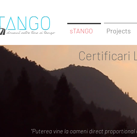
sTANGO
Projects
Certificari
"Puterea vine la oameni direct proportional