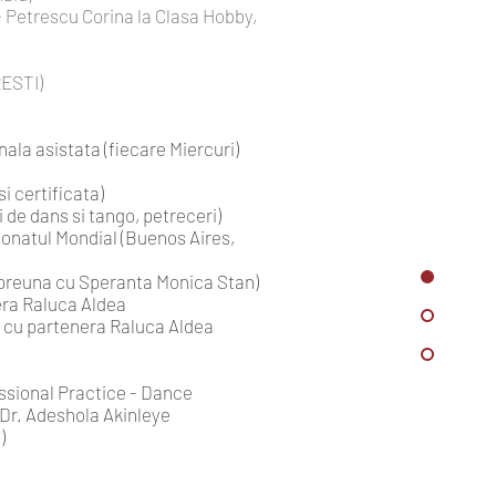
- Petrescu Corina la Clasa Hobby,
RESTI)
la asistata (fiecare Miercuri)
i certificata)
 de dans si tango, petreceri)
ionatul Mondial (Buenos Aires,
impreuna cu Speranta Monica Stan)
era Raluca Aldea
, cu partenera Raluca Aldea
essional Practice - Dance
 Dr. Adeshola Akinleye
)