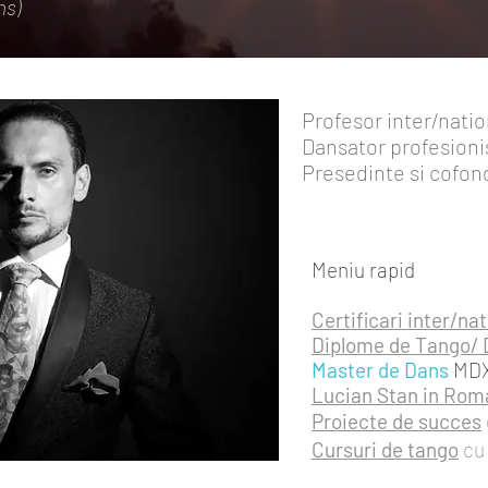
ns)
Profesor inter/nati
Dansator profesioni
Presedinte si cofon
Meniu rapid
Certificari inter/na
&
Diplome de Tango/ 
Master de Dans
MDX
Lucian Stan in Rom
Proiecte de succes
Cursuri de tango
cu 