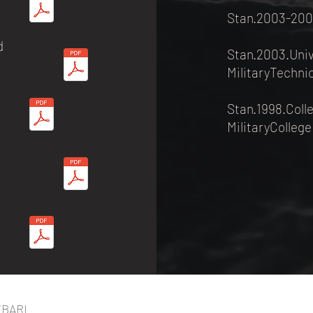
Stan.2003-200
d
Stan.2003.Univ
MilitaryTechni
Stan.1998.Coll
MilitaryColleg
EBARI