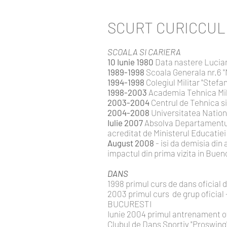
SCURT CURICCULUM
SCOALA SI CARIERA
10 Iunie 1980
Data nastere Lucian 
1989-1998
Scoala Generala nr.6 
1994-1998
Colegiul Militar "Ste
1998-2003
Academia Tehnica Milit
2003-2004
Centrul de Tehnica si
2004-2008
Universitatea Nationa
Iulie 2007
Absolva Departamentul 
acreditat de Ministerul Educatiei
August 2008
- isi da demisia din
impactul din prima vizita in Buen
DANS
1998 primul curs de dans oficial d
2003 primul curs de grup oficial 
BUCURESTI
Iunie 2004 primul antrenament ofi
Clubul de Dans Sportiv "Proswing"