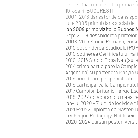
Oct. 2004 primul loc I si prima 
19-35ani, BUCURESTI
2004-2013 dansator de dans sport
Iulie 2005 primul dans social de 
Ian 2008 prima vizita la Buenos A
Sept 2008 deschiderea primelor 
2008-2013 Studio Romana, cursuri
2010 deschiderea Studioului PO
2010 obtinerea Certificatului nat
2010-2016 Studio Popa Nan (sute 
2014 prima participare la Campion
Argentina) cu partenera Maryia U
2015 acreditare pe specialitatea
2016 participarea la Campionatul 
2017 Campion Britanic Tango Esce
2018-2022 colaborari cu maestre
Ian-Iul 2020 - 7 luni de lockdown
2020-2022 Diploma de Master (Dans
Technique Pedagogy, Midllesex Un
2020-2024 cursuri postuniversitar