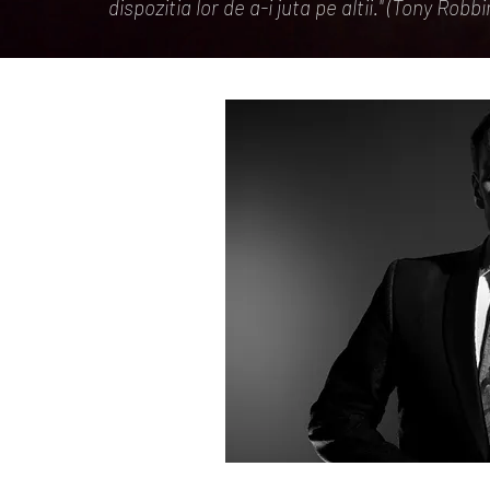
dispozitia lor de a-i juta pe altii." (Tony Robbi
CERTIFICARI 
ACREDITARI