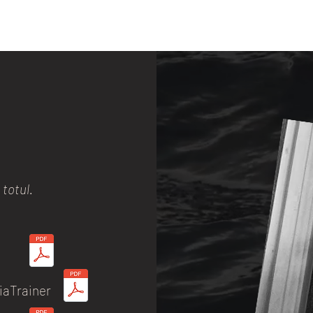
totul.
iaTrainer