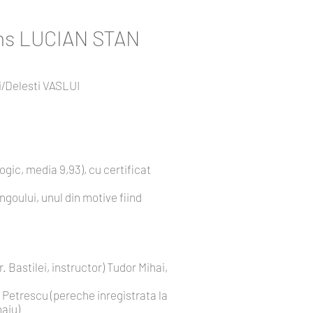
ns LUCIAN STAN
ti/Delesti VASLUI
ic, media 9,93), cu certificat
goului, unul din motive fiind
 Bastilei, instructor) Tudor Mihai,
a Petrescu (pereche inregistrata la
haiu)