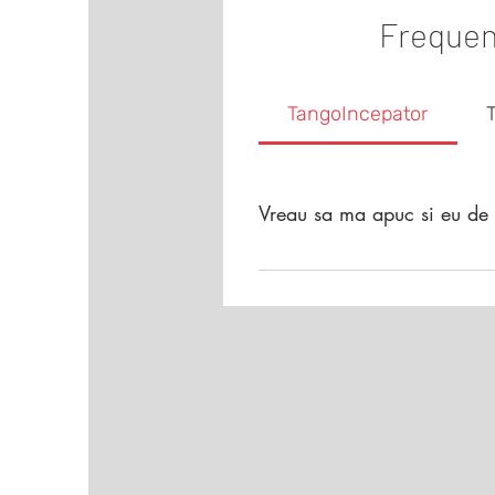
Frequen
TangoIncepator
Vreau sa ma apuc si eu de 
Inainte sa FACI CEVA fii atent/a
oameni unici, diferiti, cu valori
doilea rand, ar fi de dorit sa i
In al treilea rand, profesorul/i
considerare cele trei puncte de
tango? Q2: Unde imi doresc sa
celorlalti? Abia apoi, cu aceste 
de tango (dar nu exagerat de po
youtube, social media) cu care 