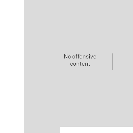
No offensive
content