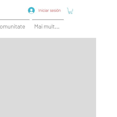
Iniciar sesión
omunitate
Mai mult...