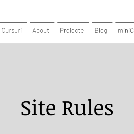
Cursuri
About
Proiecte
Blog
miniC
Site Rules