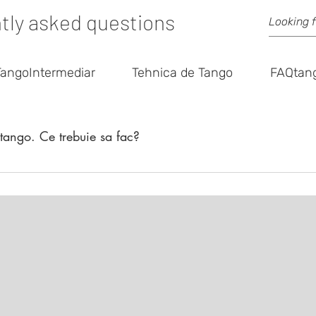
tly asked questions
TangoIntermediar
Tehnica de Tango
FAQtan
tango. Ce trebuie sa fac?
 la urmatoarele trei lucruri obiective (facts): #1 In primul rand, ar
, nevoi si perceptii despre lume diferite. In lumea artei, este si mai
ntelegi ca asa cum tu ai nevoile tale (de tango), si partenerul tau 
nstructorul de tango are o pregatire/viziune ce se poate mula pe as
 mai sus, raspunde in scris/minte la urmatoarele trei intrebari: Q
 ajung cu tangoul meu? Q3: Care este mostenirea de tango pe car
idei in minte, corp si inima, mergi dupa propriile decizii si intuitie
zitiv) cu care sa stai de vorba ii. cauta o scoala si un profesor d
sa rezonezi iii. incearca mai multe ore de grup cu acelasi profeso