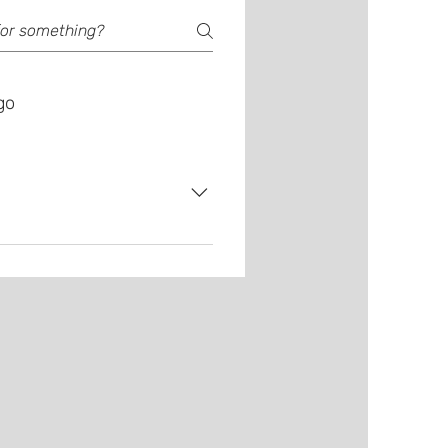
go
 fi indicat sa intelegi ca suntem
 grav, si mai placut. #2 In al
are nevoile sale (de tango). #3
teptarile tale sau nu. Luand in
1: De ce imi doresc sa dansez
e mi-as dori sa o las
 si: i. cauta un prieten pozitiv
e tango pe internet (website,
r, dar probeaza si alti