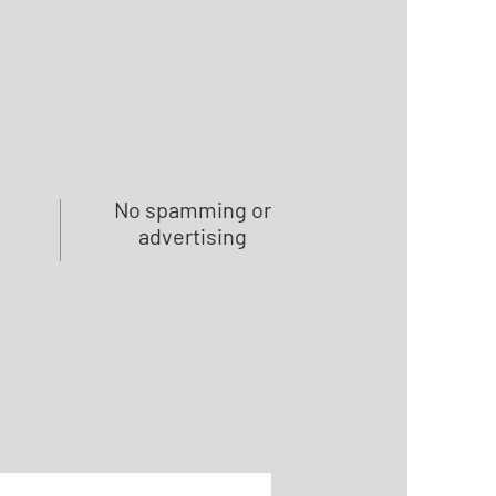
No spamming or
advertising