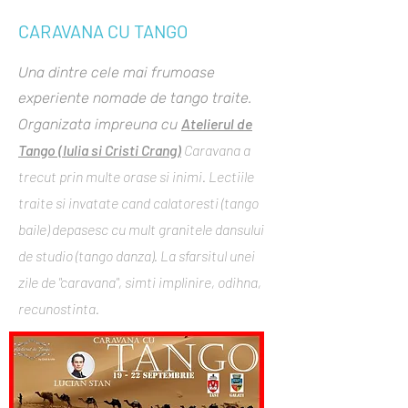
CARAVANA CU TANGO
Una dintre cele mai frumoase
experiente nomade de tango traite.
Atelierul de
Organizata impreuna cu
Tango (Iulia si Cristi Crang)
Caravana a
trecut prin multe orase si inimi. Lectiile
traite si invatate cand calatoresti (tango
baile) depasesc cu mult granitele dansului
de studio (tango danza). La sfarsitul unei
zile de "caravana", simti implinire, odihna,
recunostinta.