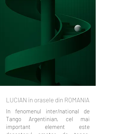
LUCIAN in orasele din ROMANIA
In fenomenul inter/national de
Tango Argentinian, cel mai
important element este