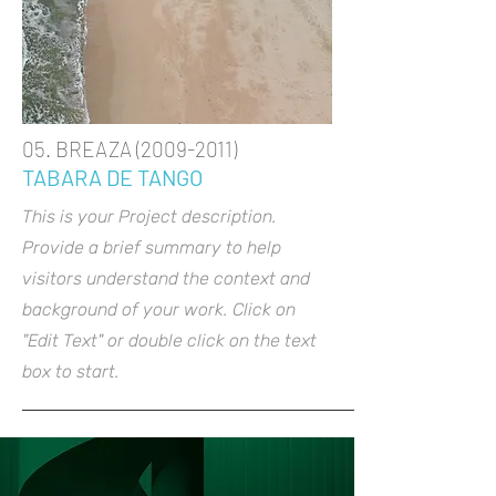
05. BREAZA
(2009-2011)
TABARA DE TANGO
This is your Project description.
Provide a brief summary to help
visitors understand the context and
background of your work. Click on
"Edit Text" or double click on the text
box to start.