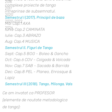
2016
complexe proiecte de tango
2017
intreprinse de subsemnatul.
2020
Semestrul I (2017). Principii de baza
2020-2022
Mai Cap.1 AXA
2024
Iunie Cap.2 CAMINATA
Iulie: Cap.3 ABRAZO
Aug: Cap.4 MUSICA
Semestrul II. Figuri de Tango
Sept: Cap.5 BOG - Boleo & Gancho
Oct: Cap.6 COV - Colgada & Volcada
Nov: Cap.7 SAB - Sacada & Barrida
Dec: Cap.8 PEL - Planeo, Enrosque &
Lapiz
Semestrul III (2018). Tango, Milonga, Vals
Ce am invatat ca PROFESOR
(elemente de noutate metodologica
de tango):