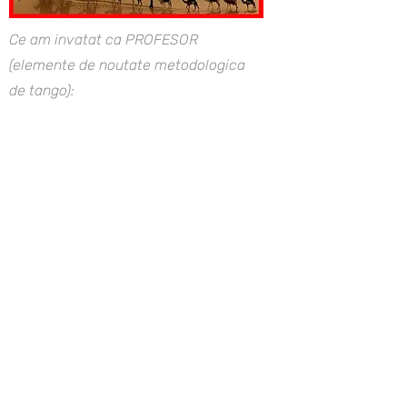
Ce am invatat ca PROFESOR
(elemente de noutate metodologica
de tango):
#1 toate tehnicile de tango invatate
anterior de elevi sunt bune si
contextuale;nu am dreptul sa stric ce
a fost deja construit
#2 exista un genotip tanguero
(mostenit de la profesorii locali) si un
fenotip milonguero (tangoul social din
fiecare oras)
#3 toti suntem nomazi in tango:
suntem mereu pe calea personala si
profesionala