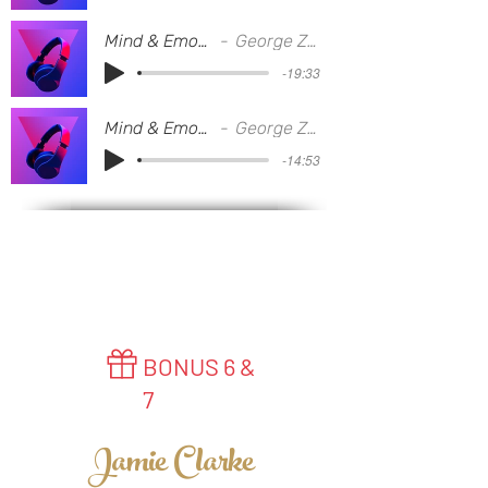
Mind & Emotions3
George Zalucki
-19:33
Mind & Emotions4
George Zalucki
-14:53
BONUS 6 &
7
Jamie Clarke