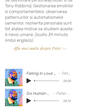
Tony Robbins). Gestionarea emotiilor
si comportamentelor, observarea
patternurilor si automatismelor
oamenilor, rezilienta personala sunt
tot atatea motive sa studiem aceste
6 nevoi umane.
(audio 39 minute,
limba engleza)
Afla mai multe despre Peter >>
Falling In Love With My Future
Peter Sage
-38:29
Six Human Needs
Peter Sage
-38:30