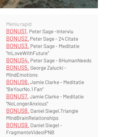
Meniu rapid
BONUS1
. Peter Sage -Interviu
BONUS2.
Peter Sage - 24 Citate
BONUS3.
Peter Sage - Meditatie
"InLoveWithFuture"
BONUS4.
Peter Sage - 6HumanNeeds
BONUS5.
George Zalucki -
MindEmotions
BONUS6.
Jamie Clarke - Meditatie
"BeYourNo.1 Fan"
BONUS7.
Jamie Clarke - Meditatie
"NoLongerAnxious"
BONUS8.
Daniel Siegel.Triangle
MindBrainRelationships
BONUS9.
Daniel Siegel -
FragmenteVideoIPNB