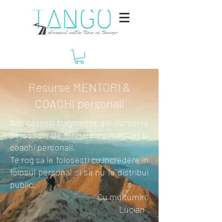
Resurse MENTORI &
COACHI personali
Aici gasesti fragmente din cursurile
personale de formare cu mentori si
coachi personali.
Te rog sa le folosesti cu incredere in
folosul personal si sa nu le distribui
public.
Cu multumiri,
Lucian