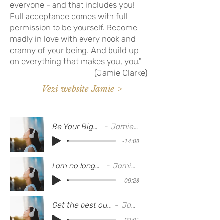
everyone - and that includes you!
Full acceptance comes with full
permission to be yourself. Become
madly in love with every nook and
cranny of your being. And build up
on everything that makes you, you."
(Jamie Clarke)
Vezi website Jamie >
Be Your Biggest Fan
Jamie Clarke
-14:00
I am no longer anxious
Jamie Clarke
-09:28
Get the best out of AFFIRMATIONS
Jamie Clarke
-02:01