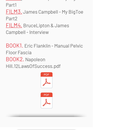
Part1
FILM3.
James Campbell - My BigToe
Part2
FILM4.
BruceLipton & James
Campbell - Interview
BOOK1
.
Eric
Flanklin - Manual Pelvic
Floor Fascia
BOOK2.
Napoleon
Hill.12LawsOfSuccess.pdf