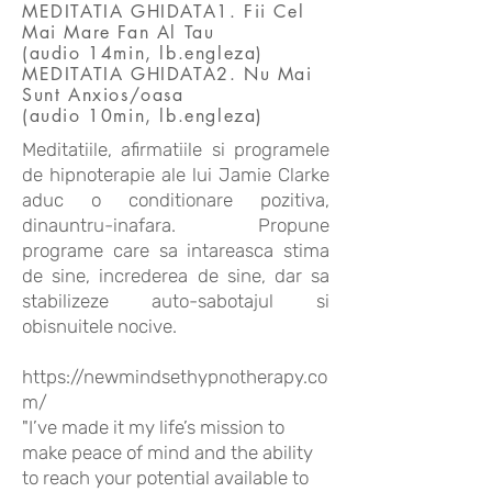
MEDITATIA GHIDATA1. Fii Cel
Mai Mare Fan Al Tau
(audio 14min, lb.engleza)
MEDITATIA GHIDATA2. Nu Mai
Sunt Anxios/oasa
(audio 10min, lb.engleza
)
Meditatiile, afirmatiile si programele
de hipnoterapie ale lui Jamie Clarke
aduc o conditionare pozitiva,
dinauntru-inafara. Propune
programe care sa intareasca stima
de sine, increderea de sine, dar sa
stabilizeze auto-sabotajul si
obisnuitele nocive.
https://newmindsethypnotherapy.co
m/
"I’ve made it my life’s mission to
make peace of mind and the ability
to reach your potential available to