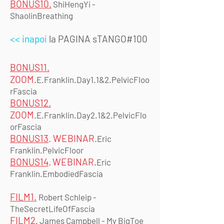
BONUS10
.
ShiHengYi -
ShaolinBreathing
<< inapoi
la PAGINA sTANGO#100
BONUS11.
ZOOM.
E.Franklin.Day1.1&2.PelvicFloo
rFascia
BONUS12.
ZOOM.
E.Franklin.Day2.1&2.PelvicFlo
orFascia
BONUS13
. WEBINAR.
Eric
Franklin.PelvicFloor
BONUS14
.
WEBINAR.
Eric
Franklin.EmbodiedFascia
FILM1.
Robert Schleip -
TheSecretLifeOfFascia
FILM2
.
James Campbell - My BigToe