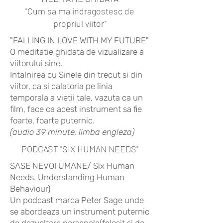
"Cum sa ma indragostesc de
propriul viitor"
"FALLING IN LOVE WITH MY FUTURE"
O meditatie ghidata de vizualizare a
viitorului sine.
Intalnirea cu Sinele din trecut si din
viitor, ca si calatoria pe linia
temporala a vietii tale, vazuta ca un
film, face ca acest instrument sa fie
foarte, foarte puternic.
(audio 39 minute, limba engleza)
PODCAST "SIX HUMAN NEEDS"
SASE NEVOI UMANE/ Six Human
Needs. Understanding Human
Behaviour)
Un podcast marca Peter Sage unde
se abordeaza un instrument puternic
de dezvoltare personala(folosit si de