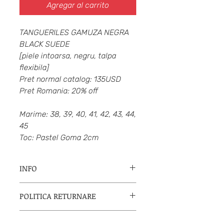
Agregar al carrito
TANGUERILES GAMUZA NEGRA
BLACK SUEDE
[piele intoarsa, negru, talpa
flexibila]
Pret normal catalog: 135USD
Pret Romania: 20% off
Marime: 38, 39, 40, 41, 42, 43, 44,
45
Toc: Pastel Goma 2cm
INFO
Neo Tango
"
Arte para bailar"/ "Arta
POLITICA RETURNARE
pentru dansa"
a fost fundat in 2003
de catre
Irma Delgado si Rodolfo
Daca esti nemultumita de produs,