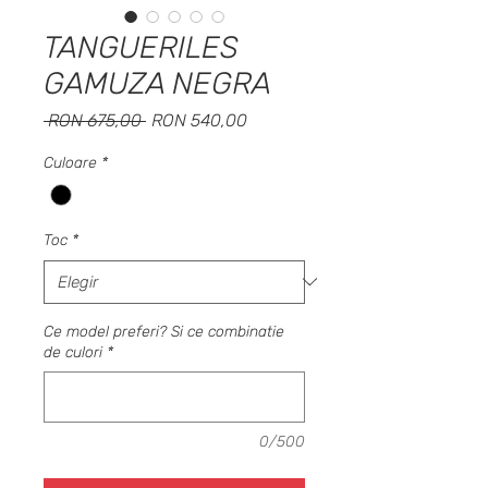
TANGUERILES
GAMUZA NEGRA
Precio
Precio
 RON 675,00 
RON 540,00
de
oferta
Culoare
*
Toc
*
Ce model preferi? Si ce combinatie
de culori
*
0/500