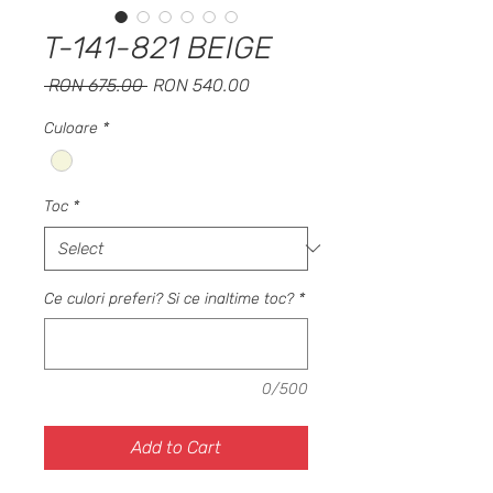
T-141-821 BEIGE
Regular
Sale
 RON 675.00 
RON 540.00
Price
Price
Culoare
*
Toc
*
Ce culori preferi? Si ce inaltime toc?
*
0/500
Add to Cart