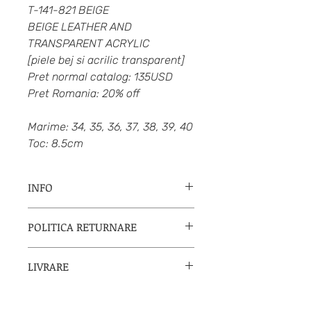
T-141-821 BEIGE
BEIGE LEATHER AND
TRANSPARENT ACRYLIC
[piele bej si acrilic transparent]
Pret normal catalog: 135USD
Pret Romania: 20% off
Marime: 34, 35, 36, 37, 38, 39, 40
Toc: 8.5cm
INFO
Neo Tango
"
Arte para bailar"/ "Arta
POLITICA RETURNARE
pentru dansa"
a fost fundat in 2003
de catre
Irma Delgado si Rodolfo
Daca esti nemultumita de produs,
Ruiz
, doi milongueros si profesori
LIVRARE
distribuitorul NeoTango in
de Tango care au decis sa furnizeze
Romania se va conforma politicii
lumii intregi cea mai buna
calitate,
Metode de livrare:
producatorului NeoTango din Buenos
confort si design
in industria
1) Direct in orasul tau din Romania de