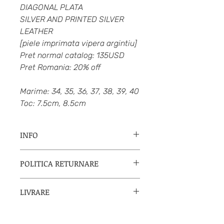
DIAGONAL PLATA
SILVER AND PRINTED SILVER
LEATHER
[piele imprimata vipera argintiu]
Pret normal catalog: 135USD
Pret Romania: 20% off
Marime: 34, 35, 36, 37, 38, 39, 40
Toc: 7.5cm, 8.5cm
INFO
Neo Tango
"
Arte para bailar"/ "Arta
POLITICA RETURNARE
pentru dansa"
a fost fundat in 2003
de catre
Irma Delgado si Rodolfo
Daca esti nemultumita de produs,
Ruiz
, doi milongueros si profesori
LIVRARE
distribuitorul NeoTango in
de Tango care au decis sa furnizeze
Romania se va conforma politicii
lumii intregi cea mai buna
calitate,
Metode de livrare:
producatorului NeoTango din Buenos
confort si design
in industria
1) Direct in orasul tau din Romania de