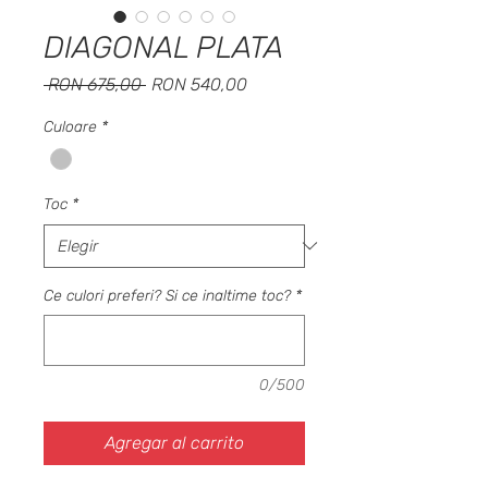
DIAGONAL PLATA
Precio
Precio
 RON 675,00 
RON 540,00
de
oferta
Culoare
*
Toc
*
Ce culori preferi? Si ce inaltime toc?
*
0/500
Agregar al carrito