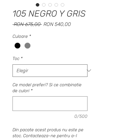
105 NEGRO Y GRIS
Precio
Precio
 RON 675,00 
RON 540,00
de
oferta
Culoare
*
Toc
*
Ce model preferi? Si ce combinatie
de culori
*
0/500
Din pacate acest produs nu este pe
stoc. Contacteaza-ne pentru a-l