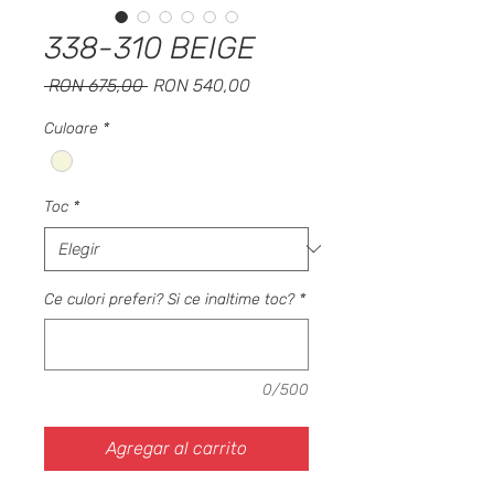
338-310 BEIGE
Precio
Precio
 RON 675,00 
RON 540,00
de
oferta
Culoare
*
Toc
*
Ce culori preferi? Si ce inaltime toc?
*
0/500
Agregar al carrito