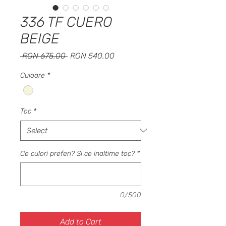
336 TF CUERO
BEIGE
Regular
Sale
 RON 675.00 
RON 540.00
Price
Price
Culoare
*
Toc
*
Ce culori preferi? Si ce inaltime toc?
*
0/500
Add to Cart