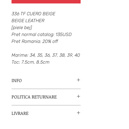
336 TF CUERO BEIGE
BEIGE LEATHER
[piele bej]
Pret normal catalog: 135USD
Pret Romania: 20% off
Marime: 34, 35, 36, 37, 38, 39, 40
Toc: 7.5cm, 8.5cm
INFO
Neo Tango
"
Arte para bailar"/ "Arta
POLITICA RETURNARE
pentru dansa"
a fost fundat in 2003
de catre
Irma Delgado si Rodolfo
Daca esti nemultumita de produs,
Ruiz
, doi milongueros si profesori
LIVRARE
distribuitorul NeoTango in
de Tango care au decis sa furnizeze
Romania se va conforma politicii
lumii intregi cea mai buna
calitate,
Metode de livrare:
producatorului NeoTango din Buenos
confort si design
in industria