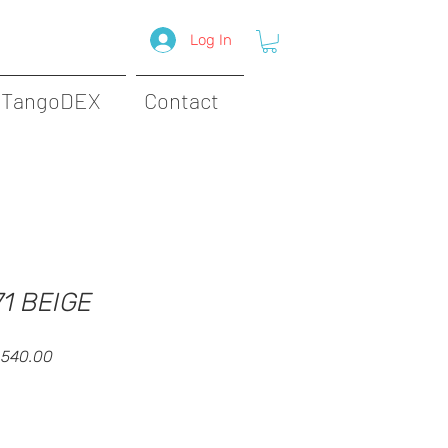
Log In
TangoDEX
Contact
71 BEIGE
ar
Sale
 540.00
Price