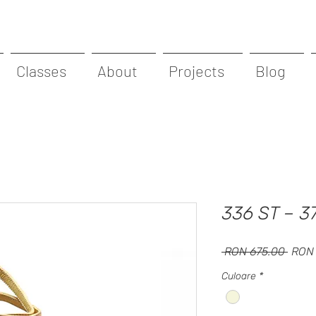
Classes
About
Projects
Blog
336 ST – 3
Regul
 RON 675.00 
RON
Price
Culoare
*