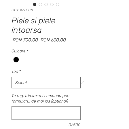
SKU: 105 CGN
Piele si piele
intoarsa
Regular
Sale
 RON 700.00 
RON 630.00
Price
Price
Culoare
*
Toc
*
Te rog, trimite-mi comanda prin
formularul de mai jos (optional)
0/500