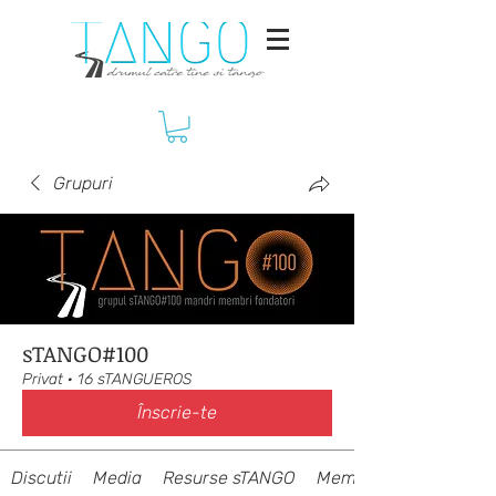
Grupuri
sTANGO#100
Privat
·
16 sTANGUEROS
Înscrie-te
Discutii
Media
Resurse sTANGO
Membri