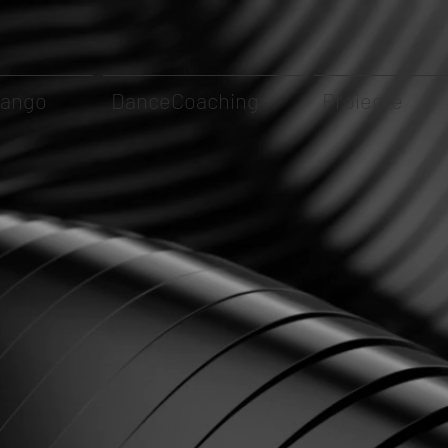
Tango
DanceCoaching
Proiecte