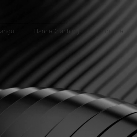
Tango
DanceCoaching
Proiecte