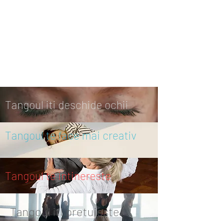
Tangoul iti deschide ochii
Tangoul te face mai creativ
Tangoul te intinereste
Tangoul iti pretuieste