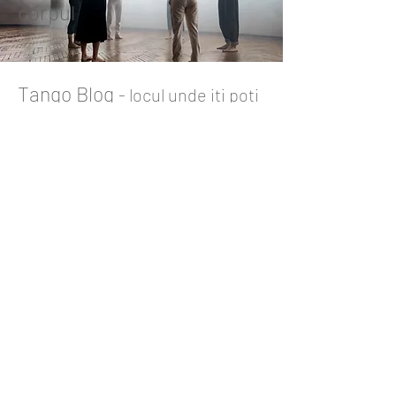
corpul
Tango Blog
- locul unde iti poti
re/incepe calatoria de dans
Citeste pe
TBlog
articole inedite de
Dans
,
Tango Argentinian
si
Tango
Coaching
(autor Lucian Stan) si
Tango Terapia
/
Dans Terapia
/
Psihoterapia
/
Terapii alternative
(autor
Speranta Monica Stan)
Aún no hay ninguna
entrada publicada en
este idioma