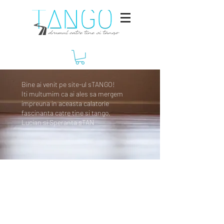
Bine ai venit pe site-ul sTANGO!
Iti multumim ca ai ales sa mergem
impreuna in aceasta calatorie
fascinanta catre tine si tango,
Lucian si Speranta sTAN