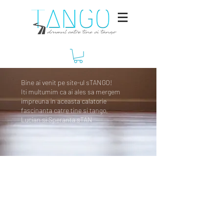
Bine ai venit pe site-ul sTANGO!
Iti multumim ca ai ales sa mergem
impreuna in aceasta calatorie
fascinanta catre tine si tango,
Lucian si Speranta sTAN