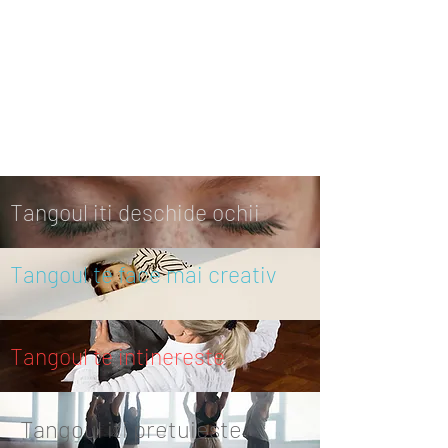
Tangoul iti deschide ochii
Tangoul te face mai creativ
Tangoul te intinereste
Tangoul iti pretuieste