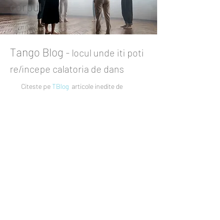
corpul
Tango Blog
- locul unde iti poti
re/incepe calatoria de dans
Citeste pe
TBlog
articole inedite de
Dans
,
Tango Argentinian
si
Tango
Coaching
(autor Lucian Stan) si
Tango Terapia
/
Dans Terapia
/
Psihoterapia
/
Terapii alternative
(autor
Speranta Monica Stan)
Lucian Stan
May 8, 2024
3 min read