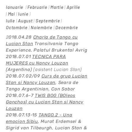
Ianuarie
|
Februarie
|
Martie
|
Aprilie
|
Mai
|
Iunie
|
Iulie
|
August
|
Septembrie
|
Octombrie
|
Noiembrie
|
Decembrie
2
018.04.28
Charla de Tango cu
Lucian Stan
Transilvania Tango
Experience, Palatul Brukental Avrig
2018.07.01
TECNICA PARA
MUJERES
cu Nancy Louzan
(Argentina)
(asistent Lucian Stan)
2018.07.02
/09
Curs de grup Lucian
Stan si Nancy Louzan
,
Seara de
Tango Argentinian,
Con Sabor
2018.07.6-7
TWIS BOG (BOleos
Ganchos)
cu Lucian Stan si Nancy
Louzan
2018.07.13-15
TANGO.2 - Una
emocion Sibiu
, Murat Erdemsel &
2020
Sigrid van Tilbeurgh, Lucian Stan &