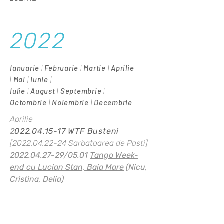
2022
Ianuarie
|
Februarie
|
Martie
|
Aprilie
|
Mai
|
Iunie
|
Iulie
|
August
|
Septembrie
|
Octombrie
|
Noiembrie
|
Decembrie
Aprilie
2
022.04.15-17
WTF Busteni
[2022.04.22-24 Sarbatoarea de Pasti]
2022.04.27-29
/05.01
Tango Week-
end cu Lucian Stan,
Baia Mare
(Nicu,
Cristina, Delia)
Mai
2022.05.13-15
Mai StaLUCItor cu
Lucian Stan
,
Chisinau (Tango